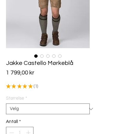
Jakke Castello Mørkeblå
Pris
1 799,00 kr
★
★
★
★
★
1
1
Størrelse
*
Antall
*