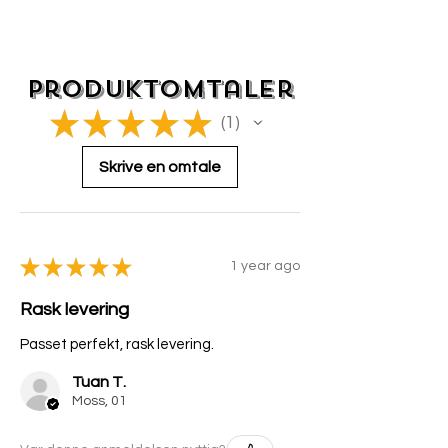
Vaskes/ rensen som angitt på
produktet
Sjekk størrelsesguiden for eksakte mål!
Du har 14 dagers retur- og bytterett om
Produktomtaler
varen er i sin opprinnelige stand og ubrukt.
★
★
★
★
★
1
1
Skrive en omtale
★
★
★
★
★
1 year ago
Rask levering
Passet perfekt, rask levering.
Tuan T.
Moss, 01