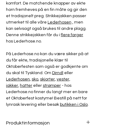
komfort. De matchende knapper av ekte
horn fremheves på en fin måte og gir den
et tradisjonelt preg. Strikkejakken passer
utmerket til alle våre
Lederhosen
, men
kan selvsagt også brukes til andre plagg.
Denne strikkejakken får du i
flere farger
hos Lederhose.no.
På Lederhose.no kan du være sikker på at
du får ekte, tradisjonelle klær til
Oktoberfesten som også er godkjente om
du skal til Tyskland. Om
Dirndl
eller
Lederhosen
,
sko
,
skjorter
,
vester,
jakker
,
hatter
eller
strømper
- hos
Lederhose.no finner du langt mer en bare
et Oktoberfest kostyme! Bestill på nett for
lynrask levering eller besøk
butikken i Oslo
.
Produktinformasjon
50% Ull, 50% Polyacryl