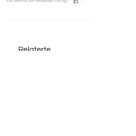
Var denne anmeldelsen nyttig?
Relaterte
produkter
Villbukk