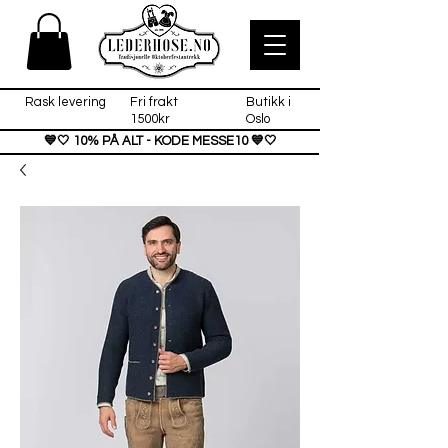
Rask levering
Fri frakt
Butikk i
1500kr
Oslo
💙🤍 10% PÅ ALT - KODE MESSE10 💙🤍