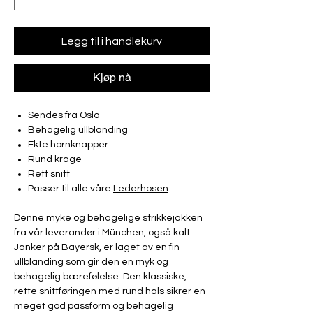
Legg til i handlekurv
Kjøp nå
Sendes fra
Oslo
Behagelig ullblanding
Ekte hornknapper
Rund krage
Rett snitt
Passer til alle våre
Lederhosen
Denne myke og behagelige strikkejakken
fra vår leverandør i München, også kalt
Janker på Bayersk, er laget av en fin
ullblanding som gir den en myk og
behagelig bærefølelse. Den klassiske,
rette snittføringen med rund hals sikrer en
meget god passform og behagelig