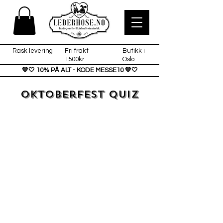
Rask levering
Fri frakt
Butikk i
1500kr
Oslo
💙🤍 10% PÅ ALT - KODE MESSE10 💙🤍
Oktoberfest Quiz