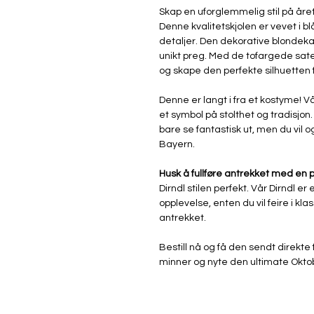
Skap en uforglemmelig stil på året
Denne kvalitetskjolen er vevet i 
detaljer. Den dekorative blondeka
unikt preg. Med de tofargede sat
og skape den perfekte silhuetten f
Denne er langt i fra et kostyme! Vår
et symbol på stolthet og tradisjon
bare se fantastisk ut, men du vil 
Bayern.
Husk å fullføre antrekket med en
Dirndl stilen perfekt. Vår Dirndl er
opplevelse, enten du vil feire i klass
antrekket.
Bestill nå og få den sendt direkte f
minner og nyte den ultimate Okto