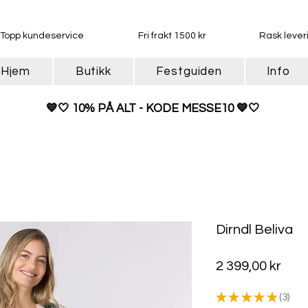
Topp kundeservice
Fri frakt 1500 kr
Rask lever
Hjem
Butikk
Festguiden
Info
💙
🤍 10% PÅ ALT - KODE MESSE10 💙🤍
Dirndl Beliva
Pris
2 399,00 kr
★
★
★
★
★
3
3