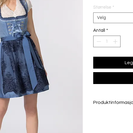
Størrelse
*
Velg
Antall
*
Legg
Produktinformasj
Jaquardvevet Po
Vaskes/ rensen s
Sjekk størrelsesguid
Du har 14 dagers retu