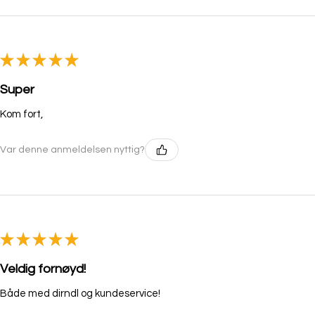
★
★
★
★
★
Super
Kom fort,
Var denne anmeldelsen nyttig?
★
★
★
★
★
Veldig fornøyd!
Både med dirndl og kundeservice!