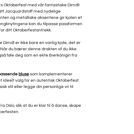
s Oktoberfest med vår fantastiske Dirndl!
blått Jacquardstoff med nydelige
nten og metalliske aksentene gir kjolen et
engknytingene kan du tilpasse passformen
or ditt Oktoberfestantrekk.
 Dirndl er ikke bare en vanlig kjole, det er
. Når du bærer denne drakten vil du ikke
også føle deg som en ekte Bierkönigin fra
 passende
bluse
som komplementerer
 et ideelt valg for en autentisk Oktoberfest
isk stil eller legge din personlige vri til
ra Oslo, slik at du er klar til å danse, skape
berfesten.