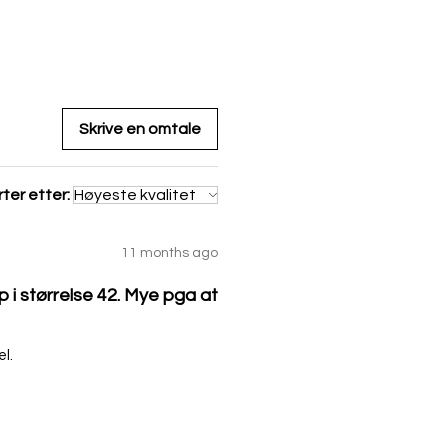
Skrive en omtale
ter etter:
11 months ago
p i størrelse 42. Mye pga at
el.