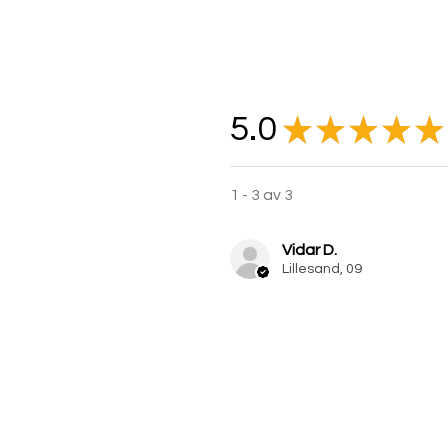
5.0
★
★
★
★
★
1 - 3 av 3
Vidar D.
Lillesand, 09