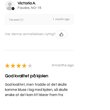
Victoria A.
Fauske, NO-18
1 month ago
Vis svar (1)
Var denne anmeldelsen nyttig?
★
★
★
★
★
9 months ago
God kvalitet på kjolen
God kvalitet, men trodde at det skulle
komme bluse i lag med kjolen, så skulle
ønske at det kom litt klarer frem fra
annonsen.