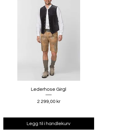
Lederhose Girgl
Pris
2 299,00 kr
Legg til i handlekurv