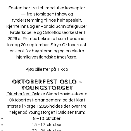
Festen har tre telt med ulike konsepter
— fra storslagent show og
tyrolerstemning til noe helt spesielt.
Kjente innslag er Ronald Schnipfelgrüber
Tyrolerkapelle og Oslo Blaaseorkester. I
2026 er Plumbo bekreftet som headliner
lørdag 20. september. Stryn Oktoberfest
er kjent for høy stemning og en ekstra
hjemlig vestlandsk atmosfære.
Kjøp billetter på Tikkio
Oktoberfest Oslo –
Youngstorget
Oktoberfest Oslo
er Skandinavias største
Oktoberfest-arrangement og det klart
største i Norge. I 2026 holdes det over tre
helger på Youngstorget i Oslo sentrum:
8.–10. oktober
15.–17. oktober
22.–24. oktober