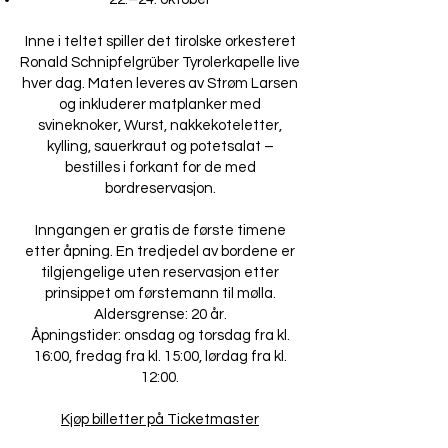
Inne i teltet spiller det tirolske orkesteret
Ronald Schnipfelgrüber Tyrolerkapelle live
hver dag. Maten leveres av Strøm Larsen
og inkluderer matplanker med
svineknoker, Wurst, nakkekoteletter,
kylling, sauerkraut og potetsalat –
bestilles i forkant for de med
bordreservasjon.
Inngangen er gratis de første timene
etter åpning. En tredjedel av bordene er
tilgjengelige uten reservasjon etter
prinsippet om førstemann til mølla.
Aldersgrense: 20 år.
Åpningstider: onsdag og torsdag fra kl.
16:00, fredag fra kl. 15:00, lørdag fra kl.
12:00.
Kjøp billetter på Ticketmaster