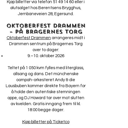
Kjøp billetter via telefon
51 49 14 60
eller i
ølutsalget hos Berentsens Brygghus,
Jernbaneveien 28, Egersund.
Oktoberfest Drammen
– på Bragernes Torg
Oktoberfest Drammen
arrangeres midt i
Drammen sentrum på Bragernes Torg
over to dager:
9.–10. oktober 2026
Teltet på 1 050 kvm fylles med literglass,
allsang og dans. Det münchenske
oompah-orkesteret Andy & die
Lausbuben kommer direkte fra Bayern for
å holde den autentiske stemningen
oppe, og DJ Howard tar over mot slutten
av kvelden. Gratis inngang frem til kl.
18:00 begge dager.
Kjøp billetter på Ticketco