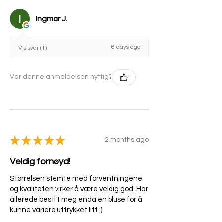
Ingmar J.
6 days ago
Vis svar (1)
Var denne anmeldelsen nyttig?
★
★
★
★
★
2 months ago
Veldig fornøyd!
Størrelsen stemte med forventningene
og kvaliteten virker å være veldig god. Har
allerede bestilt meg enda en bluse for å
kunne variere uttrykket litt :)