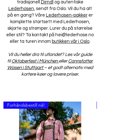
tradisjonell
Dirndl
og autentiske
Lederhosen
, sendt fra Oslo. Vil du ha alt
på en gang? Våre
Lederhosen-pakker
er
komplette startsett med Lederhosen,
skjorte og strømper. Lurer du på størrelse
eller stil? Ta kontakt på hei@lederhose.no
eller ta turen innom
butikken vår i Oslo
.
Vil du heller dra til utlandet? Les vår guide
til
Oktoberfest i München
eller
Cannstatter
Wasen i Stuttgart
– et godt alternativ med
kortere køer og lavere priser.
Forhåndsbestill nå!