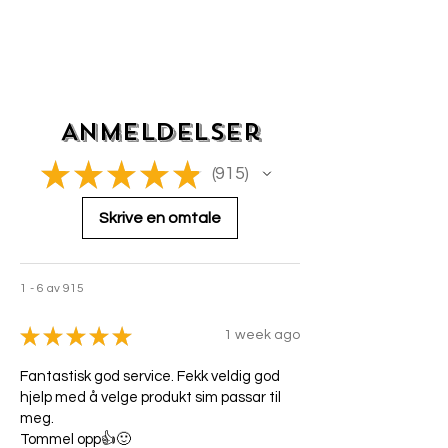
Anmeldelser
★
★
★
★
★
915
915
Skrive en omtale
1 - 6 av 915
★
★
★
★
★
1 week ago
Fantastisk god service. Fekk veldig god
hjelp med å velge produkt sim passar til
meg.
Tommel opp👍🙂