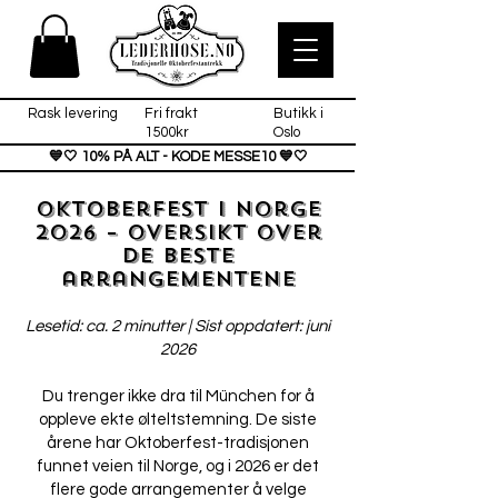
Rask levering
Fri frakt
Butikk i
1500kr
Oslo
💙🤍 10% PÅ ALT - KODE MESSE10 💙🤍
Oktoberfest i Norge
2026 – oversikt over
de beste
arrangementene
Lesetid: ca. 2 minutter | Sist oppdatert: juni
2026
Du trenger ikke dra til München for å
oppleve ekte ølteltstemning. De siste
årene har Oktoberfest-tradisjonen
funnet veien til Norge, og i 2026 er det
flere gode arrangementer å velge