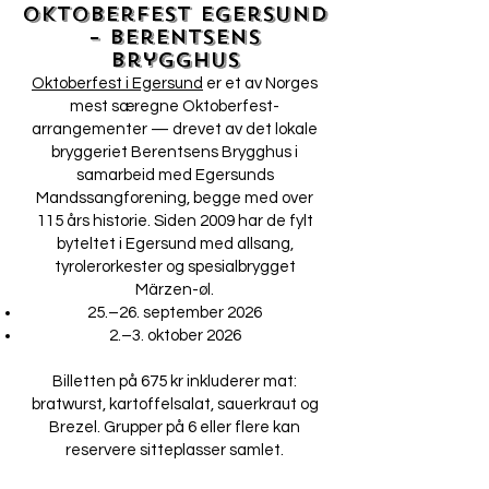
Oktoberfest Egersund
– Berentsens
Brygghus
Oktoberfest i Egersund
er et av Norges
mest særegne Oktoberfest-
arrangementer — drevet av det lokale
bryggeriet Berentsens Brygghus i
samarbeid med Egersunds
Mandssangforening, begge med over
115 års historie. Siden 2009 har de fylt
byteltet i Egersund med allsang,
tyrolerorkester og spesialbrygget
Märzen-øl.
25.–26. september 2026
2.–3. oktober 2026
Billetten på 675 kr inkluderer mat:
bratwurst, kartoffelsalat, sauerkraut og
Brezel. Grupper på 6 eller flere kan
reservere sitteplasser samlet.