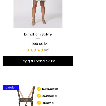
Dirndl Kim Salvie
Pris
1 999,00 kr
★
★
★
★
★
56
56
Legg til i handlekurv
3 deler