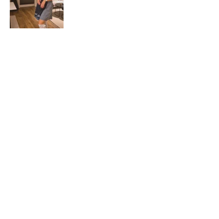
Cintya M.
Holmefjord, 12
Var denne anmeldelsen nyttig?
Dirndl Kim Mørkeblå
★
★
★
★
★
9 months ago
Tysk kvalitet og serviceinnstilling
på høyt nivå!