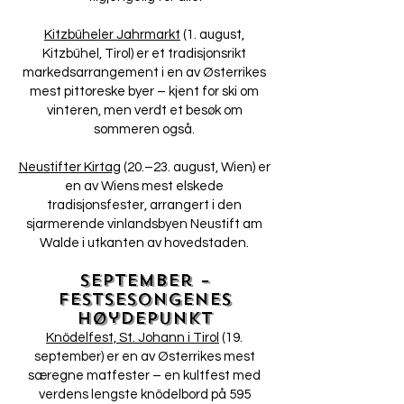
Kitzbüheler Jahrmarkt
(1. august,
Kitzbühel, Tirol) er et tradisjonsrikt
markedsarrangement i en av Østerrikes
mest pittoreske byer – kjent for ski om
vinteren, men verdt et besøk om
sommeren også.
Neustifter Kirtag
(20.–23. august, Wien) er
en av Wiens mest elskede
tradisjonsfester, arrangert i den
sjarmerende vinlandsbyen Neustift am
Walde i utkanten av hovedstaden.
September –
festsesongenes
høydepunkt
Knödelfest, St. Johann i Tirol
(19.
september) er en av Østerrikes mest
særegne matfester – en kultfest med
verdens lengste knödelbord på 595