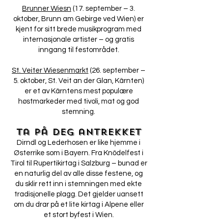
Brunner Wiesn
(17. september – 3.
oktober, Brunn am Gebirge ved Wien) er
kjent for sitt brede musikprogram med
internasjonale artister – og gratis
inngang til festområdet.
St. Veiter Wiesenmarkt
(26. september –
5. oktober, St. Veit an der Glan, Kärnten)
er et av Kärntens mest populære
høstmarkeder med tivoli, mat og god
stemning.
Ta på deg antrekket
Dirndl og Lederhosen er like hjemme i
Østerrike som i Bayern. Fra Knödelfest i
Tirol til Rupertikirtag i Salzburg – bunad er
en naturlig del av alle disse festene, og
du sklir rett inn i stemningen med ekte
tradisjonelle plagg. Det gjelder uansett
om du drar på et lite kirtag i Alpene eller
et stort byfest i Wien.