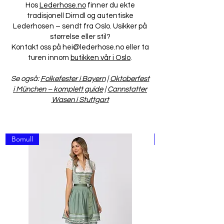
Hos
Lederhose.no
finner du ekte
tradisjonell Dirndl og autentiske
Lederhosen – sendt fra Oslo. Usikker på
størrelse eller stil?
Kontakt oss på
hei@lederhose.no
eller ta
turen innom
butikken vår i Oslo
.
Se også:
Folkefester i Bayern
|
Oktoberfest
i München – komplett guide
|
Cannstatter
Wasen i Stuttgart
Bomull