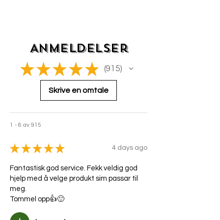
Anmeldelser
★
★
★
★
★
915
915
Skrive en omtale
1 - 6 av 915
★
★
★
★
★
4 days ago
Fantastisk god service. Fekk veldig god
hjelp med å velge produkt sim passar til
meg.
Tommel opp👍🙂