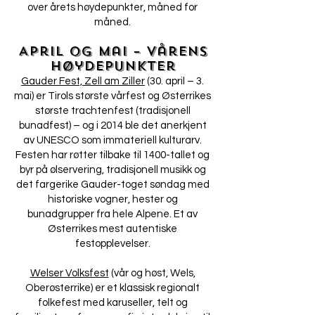
over årets høydepunkter, måned for
måned.
April og mai – vårens
høydepunkter
Gauder Fest, Zell am Ziller
(30. april – 3.
mai) er Tirols største vårfest og Østerrikes
største trachtenfest (tradisjonell
bunadfest) – og i 2014 ble det anerkjent
av UNESCO som immateriell kulturarv.
Festen har røtter tilbake til 1400-tallet og
byr på ølservering, tradisjonell musikk og
det fargerike Gauder-toget søndag med
historiske vogner, hester og
bunadgrupper fra hele Alpene. Et av
Østerrikes mest autentiske
festopplevelser.
Welser Volksfest
(vår og høst, Wels,
Oberøsterrike) er et klassisk regionalt
folkefest med karuseller, telt og