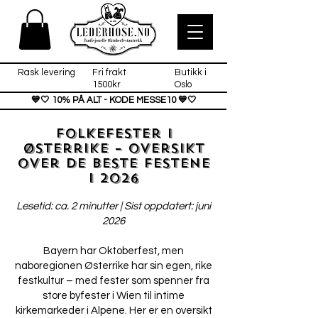
Rask levering
Fri frakt
Butikk i
1500kr
Oslo
💙🤍 10% PÅ ALT - KODE MESSE10 💙🤍
Folkefester i
Østerrike – oversikt
over de beste festene
i 2026
Lesetid: ca. 2 minutter | Sist oppdatert: juni
2026
Bayern har Oktoberfest, men
naboregionen Østerrike har sin egen, rike
festkultur – med fester som spenner fra
store byfester i Wien til intime
kirkemarkeder i Alpene. Her er en oversikt