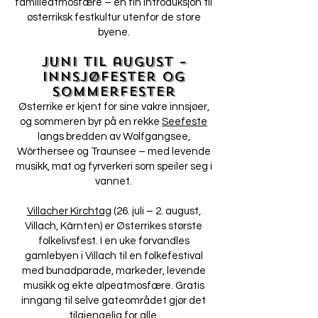
familieatmosfære – en fin introduksjon til
østerriksk festkultur utenfor de store
byene.
Juni til august –
innsjøfester og
sommerfester
Østerrike er kjent for sine vakre innsjøer,
og sommeren byr på en rekke
Seefeste
langs bredden av Wolfgangsee,
Wörthersee og Traunsee – med levende
musikk, mat og fyrverkeri som speiler seg i
vannet.
Villacher Kirchtag
(26. juli – 2. august,
Villach, Kärnten) er Østerrikes største
folkelivsfest. I en uke forvandles
gamlebyen i Villach til en folkefestival
med bunadparade, markeder, levende
musikk og ekte alpeatmosfære. Gratis
inngang til selve gateområdet gjør det
tilgjengelig for alle.