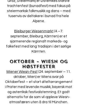
Graz, Steiermark) er Østerrikes største
trachtenfest (bunadfest) med fokus på
steiermarksk folkmusikk og dans – med
tusenvis av deltakere i bunad fra hele
Alpene.
Bleiburger Wiesenmarkt
(4.–7.
september, Bleiburg, Kärnten) er et
sjarmerende regionalt markeds- og
folkefest med lang tradisjon i det sørlige
Kärnten.
Oktober – Wiesn og
høstfester
Wiener Wiesn-Fest
(24. september – 11.
oktober, Wien) er Wiens svar på
Oktoberfest – et stort ølteltarrangement
i Prater med levende musikk, bayersk mat
og østerriksk festivalstemning. Et godt
alternativ for de som vil oppleve Wiesn-
atmosfæren uten å dra til München.