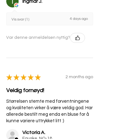
Ingmar J.
4 days ago
Vis svar (1)
Var denne anmeldelsen nyttig?
★
★
★
★
★
2 months ago
Veldig fornøyd!
Størrelsen stemte med forventningene
og kvaliteten virker å være veldig god. Har
allerede bestilt meg enda en bluse for å
kunne variere uttrykket litt :)
Victoria A.
Fauske, NO-18