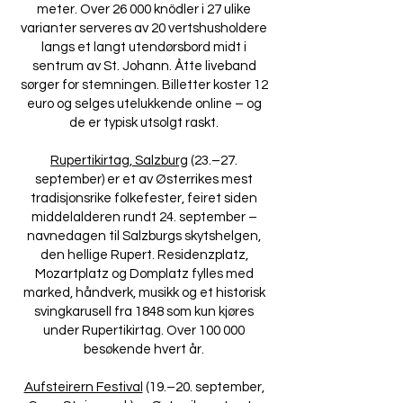
meter. Over 26 000 knödler i 27 ulike
varianter serveres av 20 vertshusholdere
langs et langt utendørsbord midt i
sentrum av St. Johann. Åtte liveband
sørger for stemningen. Billetter koster 12
euro og selges utelukkende online – og
de er typisk utsolgt raskt.
Rupertikirtag, Salzburg
(23.–27.
september) er et av Østerrikes mest
tradisjonsrike folkefester, feiret siden
middelalderen rundt 24. september –
navnedagen til Salzburgs skytshelgen,
den hellige Rupert. Residenzplatz,
Mozartplatz og Domplatz fylles med
marked, håndverk, musikk og et historisk
svingkarusell fra 1848 som kun kjøres
under Rupertikirtag. Over 100 000
besøkende hvert år.
Aufsteirern Festival
(19.–20. september,