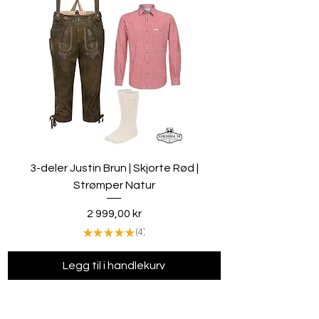
3-deler Justin Brun | Skjorte Rød |
Strømper Natur
Pris
2 999,00 kr
★
★
★
★
★
4
4
Legg til i handlekurv