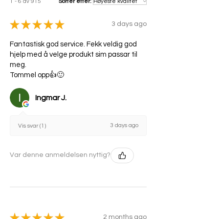
1 - 6 av 915
Sorter etter:
★
★
★
★
★
3 days ago
Fantastisk god service. Fekk veldig god
hjelp med å velge produkt sim passar til
meg.
Tommel opp👍🙂
Ingmar J.
3 days ago
Vis svar (1)
Var denne anmeldelsen nyttig?
★
★
★
★
★
2 months ago