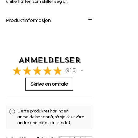
unike hatten som skiller seg ut.
Produktinformasjon
100% ull
Ekte naturkordel
Legg målebåndet rundt hodet og finn riktig
størrelse.
Du har 14 dagers retur- og bytterett om
Anmeldelser
varen er i sin opprinnelige stand og ubrukt.
★
★
★
★
★
915
915
Skrive en omtale
Dette produktet har ingen
anmeldelser ennå, så sjekk ut våre
andre anmeldelser i stedet.