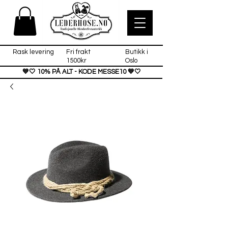
Rask levering
Fri frakt
Butikk i
1500kr
Oslo
💙🤍 10% PÅ ALT - KODE MESSE10 💙🤍