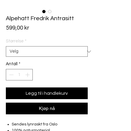
Alpehatt Fredrik Antrasitt
Pris
599,00 kr
Størrelse
*
Antall
*
Legg til i handlekurv
Kjøp nå
Sendes lynraskt fra Oslo
100% naturmaterial