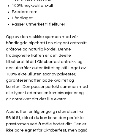
100% høykvalitets-ull
Bredere rem
Håndlaget
Passer utmerket til fjellturer
Opplev den rustikke sjarmen med vår
håndlagde alpehatt i en elegant antrasitt-
gråtone og naturlig kordel. Denne
tradisjonelle hatten er det ideelle
tilbehøret til ditt Oktoberfest antrekk, og
den utstråler autentisitet og stil. Laget av
100% ekte ull uten spor av polyester,
garanterer hatten både kvalitet og
komfort. Den passer perfekt sammen med
alle typer Lederhosen kombinasjoner og
gir antrekket ditt det lille ekstra.
Alpehatten er tilgjengelig i størrelser fra
56 til 61, slik at du kan finne den perfekte
passformen ved å måle hodet ditt. Den er
ikke bare egnet for Oktoberfest, men også