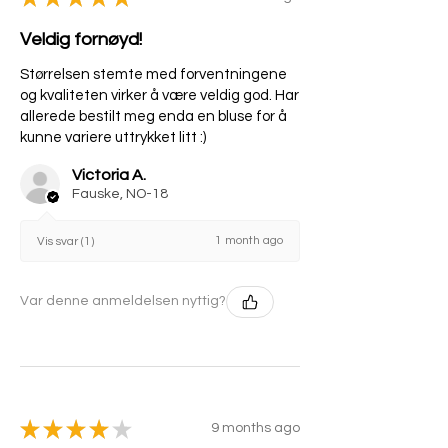
Veldig fornøyd!
Størrelsen stemte med forventningene
og kvaliteten virker å være veldig god. Har
allerede bestilt meg enda en bluse for å
kunne variere uttrykket litt :)
Victoria A.
Fauske, NO-18
1 month ago
Vis svar (1)
Var denne anmeldelsen nyttig?
★
★
★
★
★
9 months ago