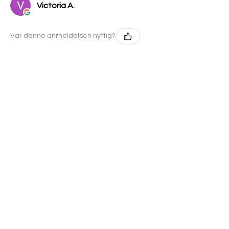
Victoria A.
Var denne anmeldelsen nyttig?
★
★
★
★
★
10 months ago
Veldig rask levering, og kjempe
fine produkter
Jeg er 158 cm høy og bestilte
Dirndl Kim Salvie i størrelse 34, med Dirndl
Bluse Alaya i 34.
Den satt veldig fint på for min del, og
virker som en XS i størrelse.
Jeg...
VIS MER