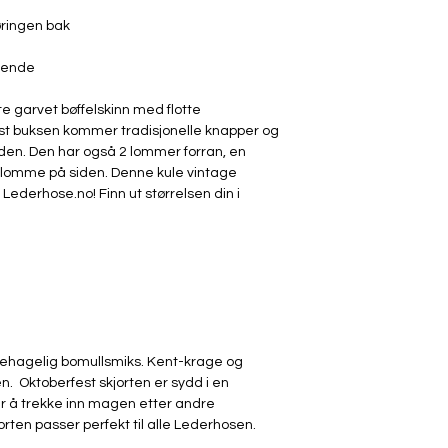
Kun spesialrens om 
lederhosen vokser 
ringen bak
seg. Flekker og mind
bidrar til å gjøre den 
eende
historie etter flere å
Sjekk størrelsesguide
e garvet bøffelskinn med flotte
Du har 14 dagers retu
st buksen kommer tradisjonelle knapper og
opprinnelige stand o
den. Den har også 2 lommer forran, en
vlomme på siden. Denne kule vintage
 Lederhose.no! Finn ut størrelsen din i
 behagelig bomullsmiks. Kent-krage og
n. Oktoberfest skjorten er sydd i en
per å trekke inn magen etter andre
rten passer perfekt til alle Lederhosen.