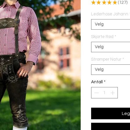
★
★
★
★
★
127
127
Lederhose Johann
Velg
Skjorte Rød
*
Velg
Strømper Natur
*
Velg
Antall
*
Legg