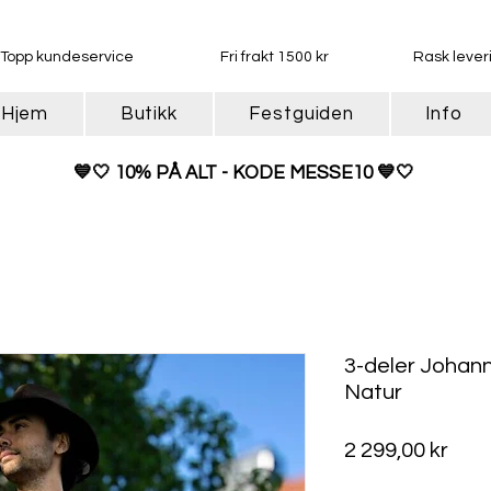
Topp kundeservice
Fri frakt 1500 kr
Rask lever
Hjem
Butikk
Festguiden
Info
💙
🤍 10% PÅ ALT - KODE MESSE10 💙🤍
3-deler Johann
Natur
Pris
2 299,00 kr