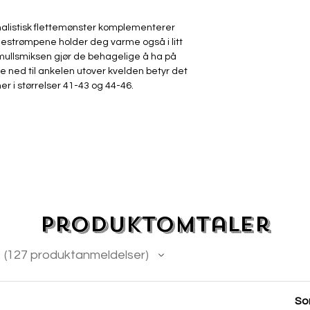
alistisk flettemønster komplementerer
Knestrømpene holder deg varme også i litt
mullsmiksen gjør de behagelige å ha på
ne ned til ankelen utover kvelden betyr det
er i størrelser 41-43 og 44-46.
Produktomtaler
127
produktanmeldelser
127
Sor