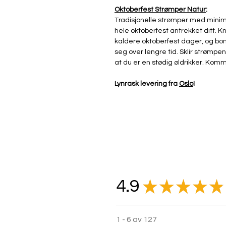
Oktoberfest Strømper Natur
:
Tradisjonelle strømper med minim
hele oktoberfest antrekket ditt. 
kaldere oktoberfest dager, og bo
seg over lengre tid. Sklir strømpe
at du er en stødig øldrikker. Komm
Lynrask levering fra
Oslo
!
4.9
★
★
★
★
★
1 - 6 av 127