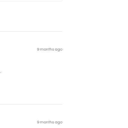
9 months ago
.
9 months ago