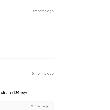
9 months ago
9 months ago
r stram. (186 høy)
9 months ago