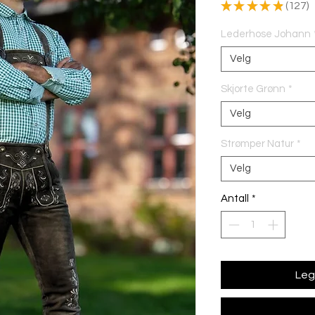
★
★
★
★
★
127
127
Lederhose Johann
Velg
Skjorte Grønn
*
Velg
Strømper Natur
*
Velg
Antall
*
Legg