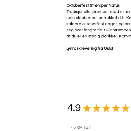
Oktoberfest Strømper Natur
:
Tradisjonelle strømper med minim
hele oktoberfest antrekket ditt. 
kaldere oktoberfest dager, og bo
seg over lengre tid. Sklir strømpe
at du er en stødig øldrikker. Komm
Lynrask levering fra
Oslo
!
4.9
★
★
★
★
★
1 - 6 av 127