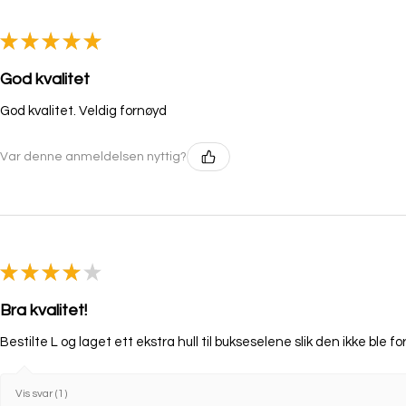
★
★
★
★
★
God kvalitet
God kvalitet. Veldig fornøyd
Var denne anmeldelsen nyttig?
★
★
★
★
★
Bra kvalitet!
Bestilte L og laget ett ekstra hull til bukseselene slik den ikke ble fo
Vis svar (1)