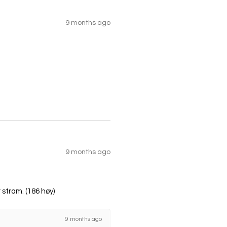
9 months ago
9 months ago
r stram. (186 høy)
9 months ago