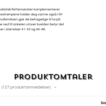
alistisk flettemønster komplementerer
Knestrømpene holder deg varme også i litt
mullsmiksen gjør de behagelige å ha på
ne ned til ankelen utover kvelden betyr det
er i størrelser 41-43 og 44-46.
Produktomtaler
127
produktanmeldelser
127
Sor