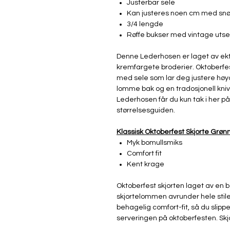
Justerbar sele
Kan justeres noen cm med snø
3/4 lengde
Røffe bukser med vintage uts
Denne Lederhosen er laget av ekt
kremfargete broderier. Oktoberfe
med sele som lar deg justere høy
lomme bak og en tradosjonell kni
Lederhosen får du kun tak i her på
størrelsesguiden.
Klassisk Oktoberfest Skjorte Grøn
Myk bomullsmiks
Comfort fit
Kent krage
Oktoberfest skjorten laget av en
skjortelommen avrunder hele stile
behagelig comfort-fit, så du slip
serveringen på oktoberfesten. Skjo