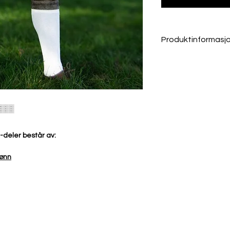
Produktinformasj
Strømper
:
80% Bomull,15% N
Vaskes på 30 grad
Skjorte
:
55% bomull, 45% 
Vaskes på 30 grad
Passform: Comfort
Bruk den størrelsen d
deler består av:
skjorter. Du behøver 
Lederhose Johann
:
rønn
100% ekte bøffel
Slitesterkt narvel
Små arr og strek
hver bukse unik.
Fôr er av polyest
Naturprodukt! Avvik 