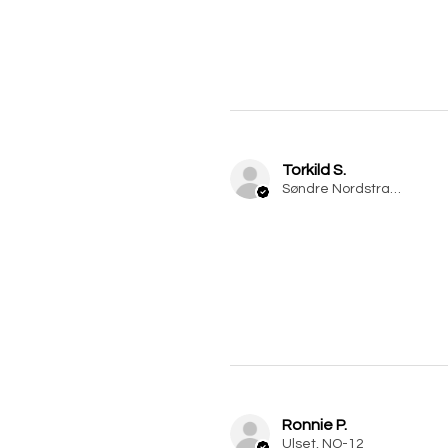
Torkild S.
Søndre Nordstrand, NO-03
Ronnie P.
Ulset, NO-12