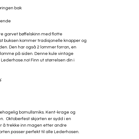
Kun spesialrens om 
lederhosen vokser 
ringen bak
seg. Flekker og mind
bidrar til å gjøre den 
eende
historie etter flere å
Sjekk størrelsesguide
e garvet bøffelskinn med flotte
Du har 14 dagers retu
st buksen kommer tradisjonelle knapper og
opprinnelige stand o
den. Den har også 2 lommer forran, en
vlomme på siden. Denne kule vintage
 Lederhose.no! Finn ut størrelsen din i
n
:
 behagelig bomullsmiks. Kent-krage og
n. Oktoberfest skjorten er sydd i en
per å trekke inn magen etter andre
rten passer perfekt til alle Lederhosen.