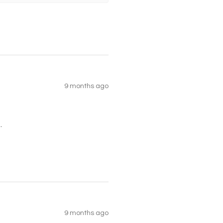
9 months ago
.
9 months ago