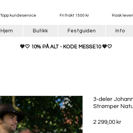
Topp kundeservice
Fri frakt 1500 kr
Rask lever
Hjem
Butikk
Festguiden
Info
💙
🤍 10% PÅ ALT - KODE MESSE10 💙🤍
3-deler Johann 
Strømper Natu
Pris
2 299,00 kr