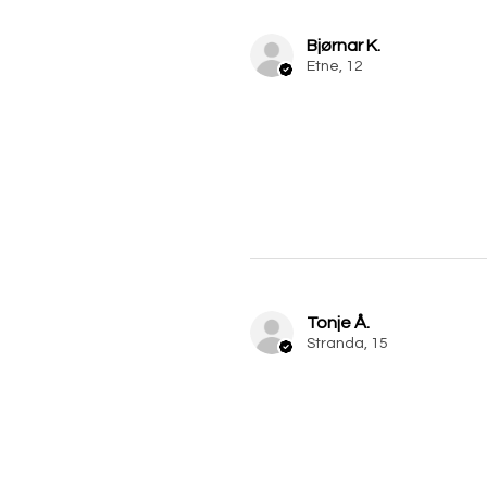
Bjørnar K.
Etne, 12
Tonje Å.
Stranda, 15