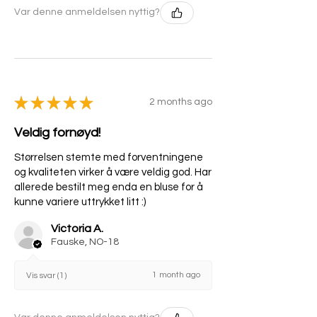
Var denne anmeldelsen nyttig?
★
★
★
★
★
2 months ago
Veldig fornøyd!
Størrelsen stemte med forventningene
og kvaliteten virker å være veldig god. Har
allerede bestilt meg enda en bluse for å
kunne variere uttrykket litt :)
Victoria A.
Fauske, NO-18
1 month ago
Vis svar (1)