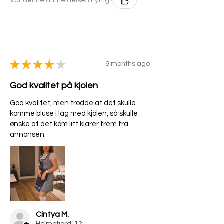
Var denne anmeldelsen nyttig?
★
★
★
★
★
9 months ago
God kvalitet på kjolen
God kvalitet, men trodde at det skulle
komme bluse i lag med kjolen, så skulle
ønske at det kom litt klarer frem fra
annonsen.
Cintya M.
Holmefjord, 12