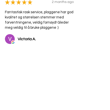
★
★
★
★
★
2 months ago
Fantastisk rask service, plaggene har god
kvalitet og størrelsen stemmer med
forventningene, veldig fornøyd! Gleder
meg veldig til å bruke plaggene :)
Victoria A.
Var denne anmeldelsen nyttig?
★
★
★
★
★
10 months ago
Veldig rask levering, og kjempe
fine produkter