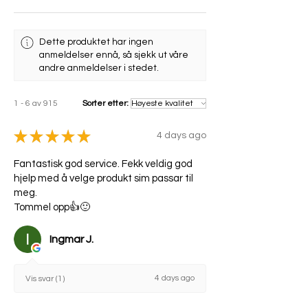
Dette produktet har ingen
anmeldelser ennå, så sjekk ut våre
andre anmeldelser i stedet.
1 - 6 av 915
Sorter etter:
★
★
★
★
★
4 days ago
Fantastisk god service. Fekk veldig god
hjelp med å velge produkt sim passar til
meg.
Tommel opp👍🙂
Ingmar J.
4 days ago
Vis svar (1)