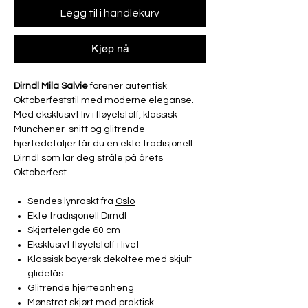
Legg til i handlekurv
Kjøp nå
Dirndl Mila Salvie
forener autentisk
Oktoberfeststil med moderne eleganse.
Med eksklusivt liv i fløyelstoff, klassisk
Münchener-snitt og glitrende
hjertedetaljer får du en ekte tradisjonell
Dirndl som lar deg stråle på årets
Oktoberfest.
Sendes lynraskt fra
Oslo
Ekte tradisjonell Dirndl
Skjørtelengde 60 cm
Eksklusivt fløyelstoff i livet
Klassisk bayersk dekoltee med skjult
glidelås
Glitrende hjerteanheng
Mønstret skjørt med praktisk