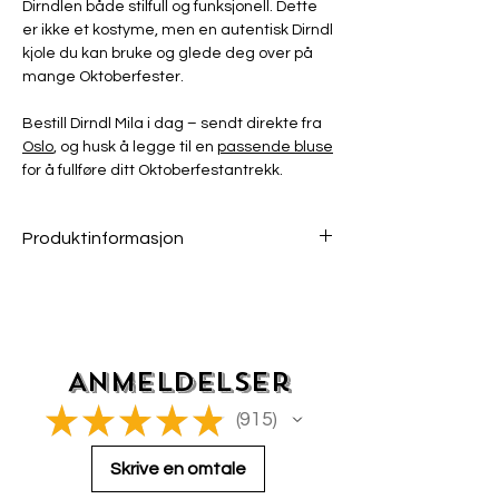
Dirndlen både stilfull og funksjonell. Dette
er ikke et kostyme, men en autentisk Dirndl
kjole du kan bruke og glede deg over på
mange Oktoberfester.
Bestill Dirndl Mila i dag – sendt direkte fra
Oslo
, og husk å legge til en
passende bluse
for å fullføre ditt Oktoberfestantrekk.
Produktinformasjon
Overdel 100% Bomull
Skjørt 58% Polyester - 42% Bomull
Vaskes/ rensen som angitt på
produktet
30 grader
Anmeldelser
Sjekk størrelsesguiden for eksakte mål!
★
★
★
★
★
915
Du har 14 dagers retur- og bytterett om
915
varen er i sin opprinnelige stand og ubrukt.
Skrive en omtale