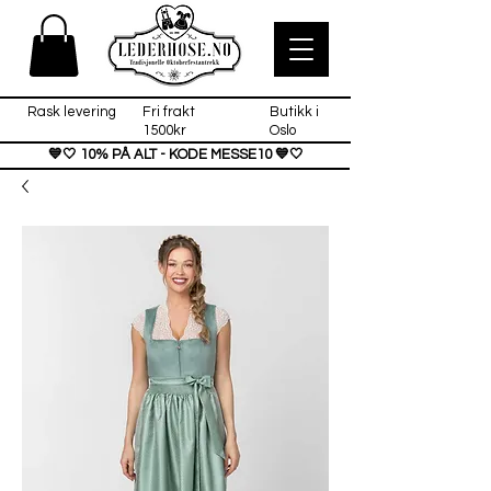
Rask levering
Fri frakt
Butikk i
1500kr
Oslo
💙🤍 10% PÅ ALT - KODE MESSE10 💙🤍